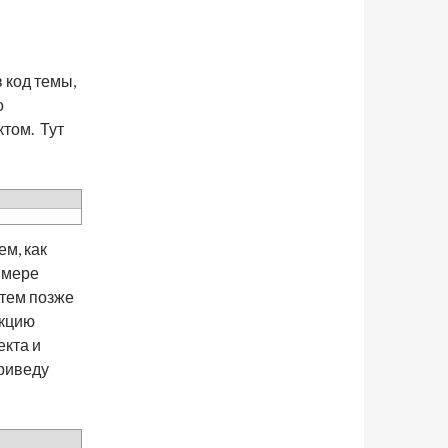
 код темы,
о
ктом. Тут
м, как
имере
 тем позже
нкцию
екта и
приведу