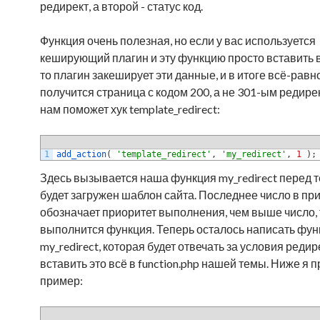
редирект, а второй - статус код.
Функция очень полезная, но если у вас используется
кеширующий плагин и эту функцию просто вставить в
то плагин закеширует эти данные, и в итоге всё-равн
получится страница с кодом 200, а не 301-ым редире
нам поможет хук template_redirect:
1
add_action
(
'template_redirect'
,
'my_redirect'
,
1
)
;
Здесь вызывается наша функция my_redirect перед те
будет загружен шаблон сайта. Последнее число в пр
обозначает приоритет выполнения, чем выше число,
выполнится функция. Теперь осталось написать фу
my_redirect, которая будет отвечать за условия редир
вставить это всё в function.php нашей темы. Ниже я 
пример: