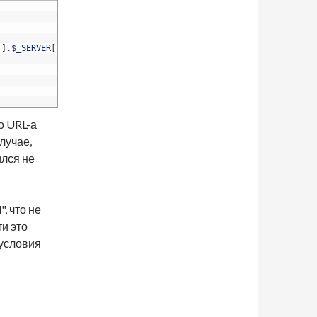
'
]
.
$_SERVER
[
'REQUEST_URI'
]
)
{
о URL-а
лучае,
ился не
, что не
ти это
 условия