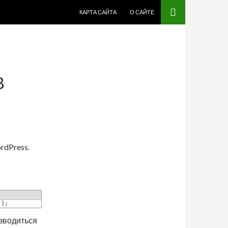
ПЕРЕЙТИ К СОДЕРЖИМОМУ
КАРТА САЙТА
О САЙТЕ
В
rdPress.
)
;
зводиться