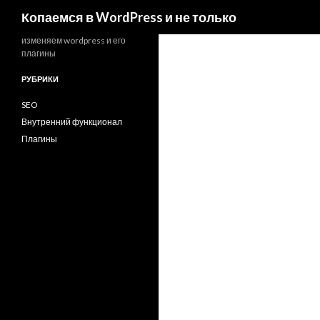
Поиск
Копаемся в WordPress и не только
изменяем wordpress и его
плагины
РУБРИКИ
SEO
Внутренний функционал
Плагины