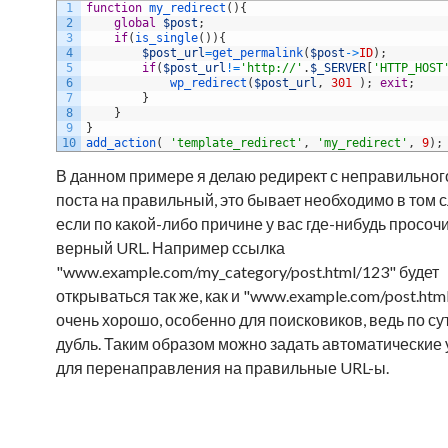
1
function
my_redirect
(
)
{
2
global
$post
;
3
if
(
is_single
(
)
)
{
4
$post_url
=
get_permalink
(
$post
->
ID
)
;
5
if
(
$post_url
!=
'http://'
.
$_SERVER
[
'HTTP_HOST
6
wp_redirect
(
$post_url
,
301
)
;
exit
;
7
}
8
}
9
}
10
add_action
(
'template_redirect'
,
'my_redirect'
,
9
)
;
В данном примере я делаю редирект с неправильног
поста на правильный, это бывает необходимо в том с
если по какой-либо причине у вас где-нибудь просоч
верный URL. Например ссылка
"www.example.com/my_category/post.html/123" будет
открываться так же, как и "www.example.com/post.html"
очень хорошо, особенно для поисковиков, ведь по су
дубль. Таким образом можно задать автоматические
для перенаправления на правильные URL-ы.